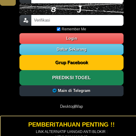
Remember Me
Login
Daftar Sekarang
Grup Facebook
PREDIKSI TOGEL
Main di Telegram
Desktop
Wap
PEMBERITAHUAN PENTING !!
LINK ALTERNATIF UANG4D ANTI BLOKIR :