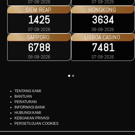
07-08-2026
07-08-2026
SIEM REAP
HONGKONG
1425
3634
07-08-2026
06-08-2026
SAPPORO
LISBOA CASINO
6788
7481
06-08-2026
07-08-2026
TENTANG KAMI
BANTUAN
PERATURAN
INFORMASI BANK
HUBUNGI KAMI
KEBIJAKAN PRIVASI
PERSETUJUAN COOKIES