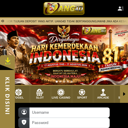
OMOR TUJUAN DEPOSIT YANG AKTIF. UANG4D TIDAK BERTANGGUNGJAWAB JIKA ADA KESALAHA
KLIK DISINI
TOGEL
SLOT
LIVE CASINO
SPORT
ARCADE
SABU