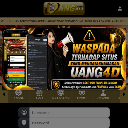
MOR TUJUAN DEPOSIT YANG AKTIF. UANG4D TIDAK BERTANGGUNGJAWAB JIKA ADA KESALAHAN NOMOR TU
TOGEL
SLOT
LIVE CASINO
SPORT
ARCADE
SABU