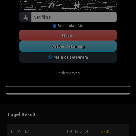
Remember Me
Masuk
Daftar Sekarang
Main di Telegram
Desktop
Wap
Togel Result
CHIANG RAI
09-08-2026
2905