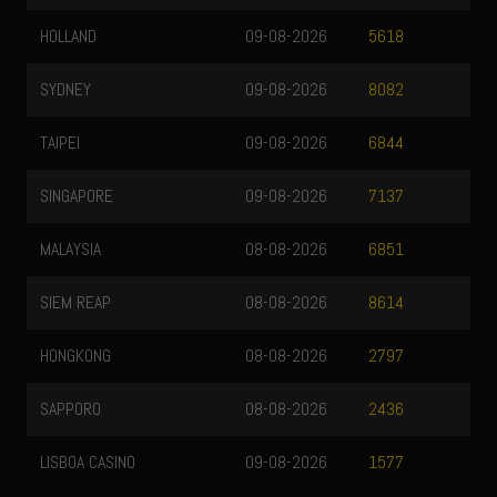
HOLLAND
09-08-2026
5618
SYDNEY
09-08-2026
8082
TAIPEI
09-08-2026
6844
SINGAPORE
09-08-2026
7137
MALAYSIA
08-08-2026
6851
SIEM REAP
08-08-2026
8614
HONGKONG
08-08-2026
2797
SAPPORO
08-08-2026
2436
LISBOA CASINO
09-08-2026
1577